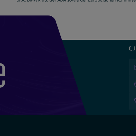
BKA, BMWKMS, der ADA sowie der Europäischen Kommissio
qu
e