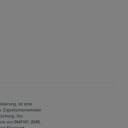
isierung, ist eine
. Eigentümervertreter
rschung. Die
ere von BMFWF, BMB,