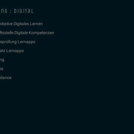
ng : digital
itiative Digitales Lernen
tsstelle Digitale Kompetenzen
tsprüfung Lernapps
atz Lernapps
ing
ss
idance