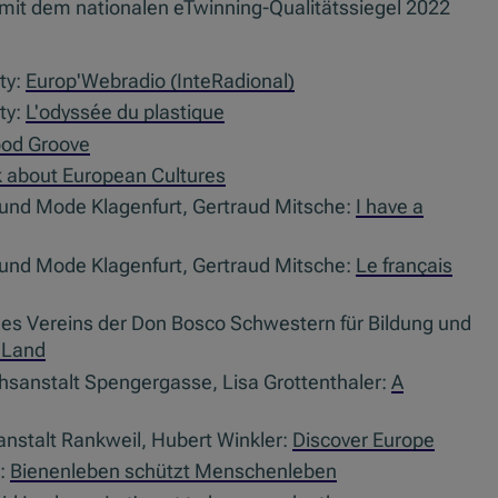
mit dem nationalen eTwinning-Qualitätssiegel 2022
ty:
Europ'Webradio (InteRadional)
ty:
L'odyssée du plastique
od Groove
lk about European Cultures
 und Mode Klagenfurt, Gertraud Mitsche:
I have a
 und Mode Klagenfurt, Gertraud Mitsche:
Le français
 des Vereins der Don Bosco Schwestern für Bildung und
 Land
sanstalt Spengergasse, Lisa Grottenthaler:
A
nstalt Rankweil, Hubert Winkler:
Discover Europe
g:
Bienenleben schützt Menschenleben