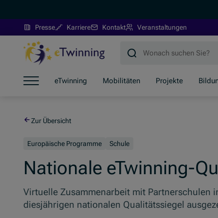
(Öffnet in neuem Fenster)
Presse
Karriere
Kontakt
Veranstaltungen
Zum Hauptinhalt springen
Zum Footer springen
Zum Ende der Navigation springen
eTwinning
Mobilitäten
Projekte
Bildu
Zum Beginn der Navigation springen
Zur Übersicht
Europäische Programme
Schule
Nationale eTwinning-Qu
Virtuelle Zusammenarbeit mit Partnerschulen 
diesjährigen nationalen Qualitätssiegel ausgez