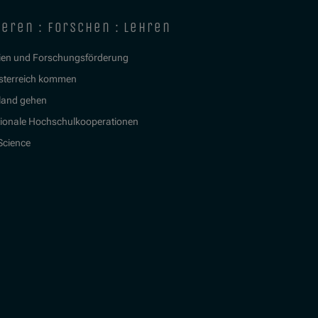
ieren : forschen : lehren
ien und Forschungsförderung
sterreich kommen
land gehen
tionale Hochschulkooperationen
 Science