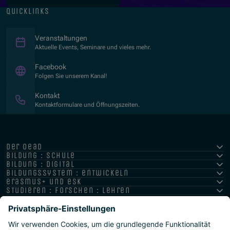
quicklinks
Veranstaltungen
Aktuelle Events, Seminare und vieles mehr.
(Öffnet in neuem Fenster)
Facebook
Folgen Sie unserem Kanal!
Kontakt
Kontaktformulare und Öffnungszeiten.
der oead
bildung : schule
bildung : digital
bildungssystem : entwickeln
erasmus+ und esk
studieren : forschen : lehren
hochschule : strategie : international