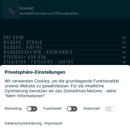
Kontakt
Kontaktformulare und Öffnungszeiten.
der oead
bildung : schule
bildung : digital
bildungssystem : entwickeln
erasmus+ und esk
studieren : forschen : lehren
hochschule : strategie : international
Impressum
Datenschutz
Barrierefreiheitserklärung