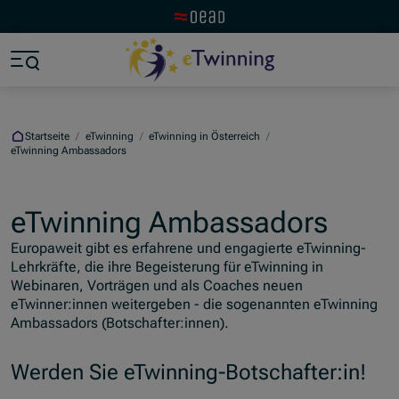
Zur OeAD Startseite
Zum Hauptinhalt springen
Zum Footer springen
Zum Ende der Navigation springen
Zum Beginn der Navigation springen
Startseite
/
eTwinning
/
eTwinning in Österreich
/
eTwinning Ambassadors
eTwinning Ambassadors
Europaweit gibt es erfahrene und engagierte eTwinning-
Lehrkräfte, die ihre Begeisterung für eTwinning in
Webinaren, Vorträgen und als Coaches neuen
eTwinner:innen weitergeben - die sogenannten eTwinning
Ambassadors (Botschafter:innen).
Werden Sie eTwinning-Botschafter:in!