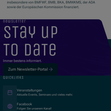
insbesondere von BMFWF, BMB, BKA, BMWKMS, der ADA
sowie der Europäischen Kommission finanziert.
newsletter
stay up
to date
Immer bestens informiert.
Zum Newsletter-Portal
quicklinks
Veranstaltungen
Aktuelle Events, Seminare und vieles mehr.
(Öffnet in neuem Fenster)
Facebook
Folgen Sie unserem Kanal!