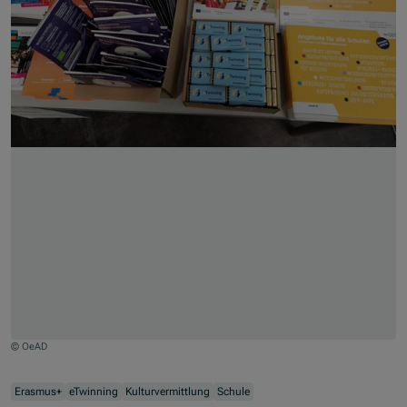
© OeAD
Zum Beginn des Sliders springen
Erasmus+
eTwinning
Kulturvermittlung
Schule