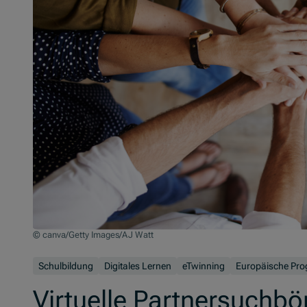
© canva/Getty Images/AJ Watt
Schulbildung
Digitales Lernen
eTwinning
Europäische Pr
Virtuelle Partnersuchbö