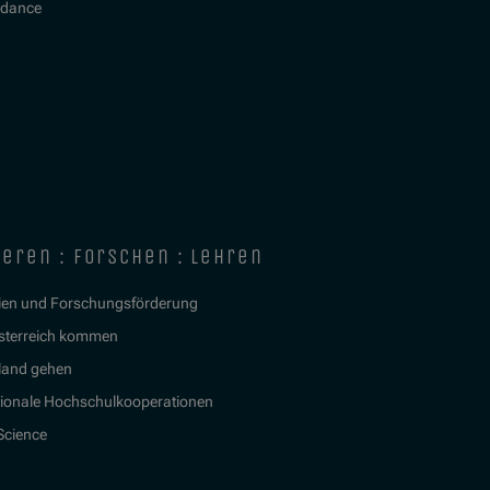
idance
ieren : forschen : lehren
ien und Forschungsförderung
sterreich kommen
land gehen
tionale Hochschulkooperationen
 Science