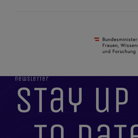
newsletter
stay up
to dat