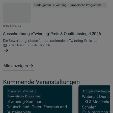
Kindergarten
eTwinning
Europäische Programme
...
© OeAD/canva
Ausschreibung eTwinning-Preis & Qualitätssiegel 2026
Die Bewerbungsphase für den nationalen eTwinning-Preis hat
begonnen. Lehrkräfte und Kindergärtner/innen, die europäische
2 min lesen
·
06. Februar 2026
eTwinning-Projekte durchgeführt haben, können diese ab sofort
beim OeAD einreichen.
Alle anzeigen
Kommende Veranstaltungen
Erasmus+
eTwinning
Europäische Program
Webinar: Diensta
Europäische Programme
eTwinning-Seminar in
- KI & Medienko
Deutschland: Green Erasmus and
Schulen
Sustainability
15. September 20