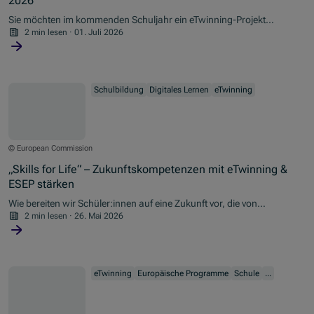
2026
Sie möchten im kommenden Schuljahr ein eTwinning-Projekt
starten, wissen jedoch nicht, wie bzw. wo Sie passende Partner
2 min lesen
·
01. Juli 2026
finden? Dann haben wir genau das richtige für Sie.
Schulbildung
Digitales Lernen
eTwinning
© European Commission
„Skills for Life“ – Zukunftskompetenzen mit eTwinning &
ESEP stärken
Wie bereiten wir Schüler:innen auf eine Zukunft vor, die von
Digitalisierung, Künstlicher Intelligenz, gesellschaftlichem Wandel
2 min lesen
·
26. Mai 2026
und internationaler Zusammenarbeit geprägt ist?
eTwinning
Europäische Programme
Schule
...