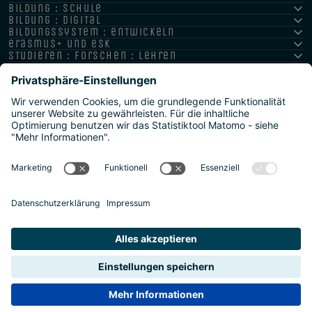
bildung : schule
bildung : digital
bildungssystem : entwickeln
erasmus+ und esk
studieren : forschen : lehren
hochschule : strategie : international
Impressum
Datenschutz
Barrierefreiheitserklärung
Meldestelle/Hinweisgeber
Safeguarding Policy
Sidemap
2026 | Agentur für Bildung und Internationalisierung