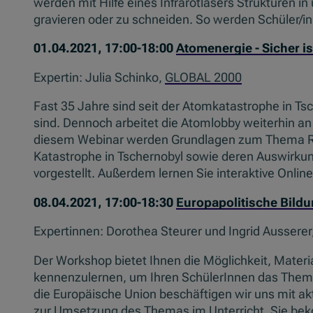
werden mit Hilfe eines Infrarotlasers Strukturen in
gravieren oder zu schneiden. So werden Schüler/in
01.04.2021, 17:00-18:00
Atomenergie - Sicher is
Expertin: Julia Schinko,
GLOBAL 2000
Fast 35 Jahre sind seit der Atomkatastrophe in Ts
sind. Dennoch arbeitet die Atomlobby weiterhin a
diesem Webinar werden Grundlagen zum Thema Rad
Katastrophe in Tschernobyl sowie deren Auswirkun
vorgestellt. Außerdem lernen Sie interaktive Onl
08.04.2021, 17:00-18:30
Europapolitische Bildu
Expertinnen: Dorothea Steurer und Ingrid Ausserer
Der Workshop bietet Ihnen die Möglichkeit, Materi
kennenzulernen, um Ihren SchülerInnen das Them
die Europäische Union beschäftigen wir uns mit a
zur Umsetzung des Themas im Unterricht. Sie bek