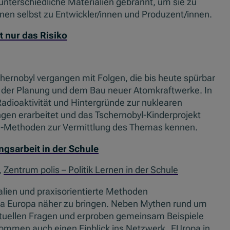
 unterschiedliche Materialien gebrannt, um sie zu
nen selbst zu Entwickler/innen und Produzent/innen.
t nur das Risiko
chernobyl vergangen mit Folgen, die bis heute spürbar
n der Planung und dem Bau neuer Atomkraftwerke. In
ioaktivität und Hintergründe zur nuklearen
gen erarbeitet und das Tschernobyl-Kinderprojekt
ine-Methoden zur Vermittlung des Themas kennen.
ngsarbeit in der Schule
,
Zentrum polis – Politik Lernen in der Schule
alien und praxisorientierte Methoden
a Europa näher zu bringen. Neben Mythen rund um
ktuellen Fragen und erproben gemeinsam Beispiele
ommen auch einen Einblick ins Netzwerk „EUropa in