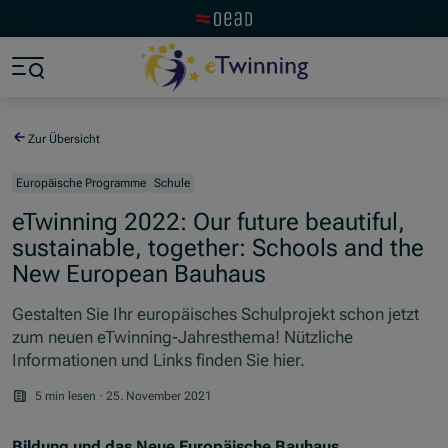
Zur OeAD Startseite
Zum Hauptinhalt springen
Zum Footer springen
Zum Ende der Navigation springen
Zum Beginn der Navigation springen
Zur Übersicht
Europäische Programme
Schule
eTwinning 2022: Our future beautiful,
sustainable, together: Schools and the
New European Bauhaus
Gestalten Sie Ihr europäisches Schulprojekt schon jetzt
zum neuen eTwinning-Jahresthema! Nützliche
Informationen und Links finden Sie hier.
5 min lesen
·
25. November 2021
Bildung und das Neue Europäische Bauhaus