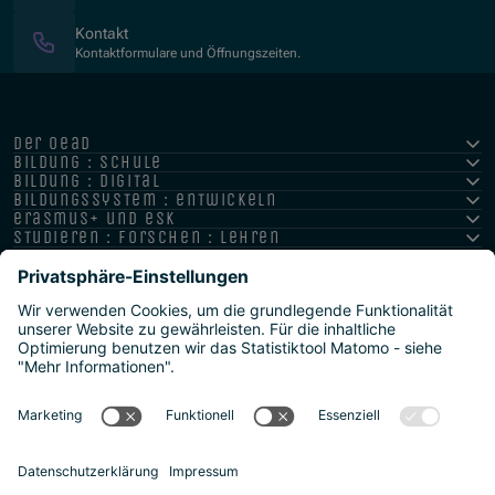
Kontakt
Kontaktformulare und Öffnungszeiten.
der oead
bildung : schule
bildung : digital
bildungssystem : entwickeln
erasmus+ und esk
studieren : forschen : lehren
hochschule : strategie : international
Impressum
Datenschutz
Barrierefreiheitserklärung