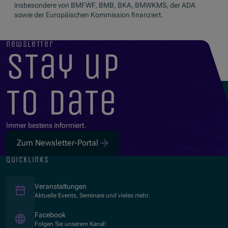
insbesondere von BMFWF, BMB, BKA, BMWKMS, der ADA
sowie der Europäischen Kommission finanziert.
newsletter
stay up
to date
Immer bestens informiert.
Zum Newsletter-Portal
quicklinks
Veranstaltungen
Aktuelle Events, Seminare und vieles mehr.
(Öffnet in neuem Fenster)
Facebook
Folgen Sie unserem Kanal!