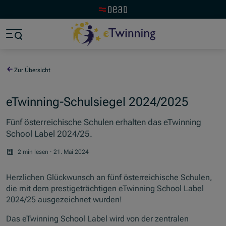
Zur OeAD Startseite
Zum Hauptinhalt springen
Zum Footer springen
Zum Ende der Navigation springen
Zum Beginn der Navigation springen
Zur Übersicht
eTwinning-Schulsiegel 2024/2025
Fünf österreichische Schulen erhalten das eTwinning
School Label 2024/25.
2 min lesen
·
21. Mai 2024
Herzlichen Glückwunsch an fünf österreichische Schulen,
die mit dem prestigeträchtigen
eTwinning School Label
2024/25 ausgezeichnet wurden!
Das
eTwinning School Label
wird von der zentralen